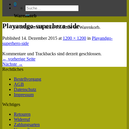
0
Warenkorb
Playandgo-superhero-side
Es befinden sich keine Produkte im Warenkorb.
Published
14. Dezember 2015
at
1200 × 1200
in
Playandgo-
superhero-side
Kommentare und Trackbacks sind derzeit geschlossen.
←
vorherige Seite
Nächste
→
Rechtliches
Bestellvorgang
AGB
Datenschutz
Impressum
Wichtiges
Retouren
Widerruf
Zahlungsarten