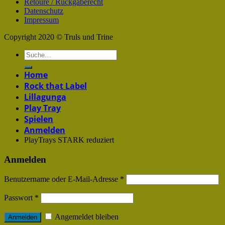
Retoure / Rückgaberecht
Datenschutz
Impressum
Copyright 2020 © Truls und Trine
Home
Rock that Label
Lillagunga
Play Tray
Spielen
Anmelden
PlayTrays STARK reduziert
Anmelden
Benutzername oder E-Mail-Adresse
*
Passwort
*
Angemeldet bleiben