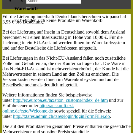
Warenkorb
Für die Lieferung innerhalb Deutschlands berechnen wir pauschal
Es befinden sich keine Produkte im Warenkorb.
3,95 € pro Bestellung.
Bei der Lieferung auf Inseln in Deutschland sowohl dem Ausland
berechnen wir einen Inselzuschlag in Höhe von 10,00 €. Für die
Lieferung in ein EU-Ausland werden Ihnen im Warenkorbsystem
und auf der Bestellseite die Lieferkosten mitgeteilt.
Bei Lieferungen in das Nicht-EU-Ausland fallen noch zusätzliche
Zölle und Gebühren an, die der Käufer zu tragen hat. Die Ware in
das Nicht-EU-Ausland ist mehrwertsteuerbefreit, der Kunde hat die
Mehrwertsteuer in seinem Land an den Zoll zu entrichten. Die
Versandkosten werden Ihnen im Warenkorbsystem und auf der
Bestellseite nochmals deutlich mitgeteilt.
Weitere Informationen finden Sie beispielsweise
unter
http://ec.europa.eu/taxation_customs/index_de.htm
und zur
Einfuhrsteuer unter
http://auskunft.ezt-
online.de/ezto/Welcome.do
sowie speziell für die Schweiz
unter
http://xtares.admin.ch/tares/login/loginFormFiller.do
.
Die auf den Produktseiten genannten Preise enthalten die gesetzliche
Mehrwertsteuer und sonstige Preisbestandteile.