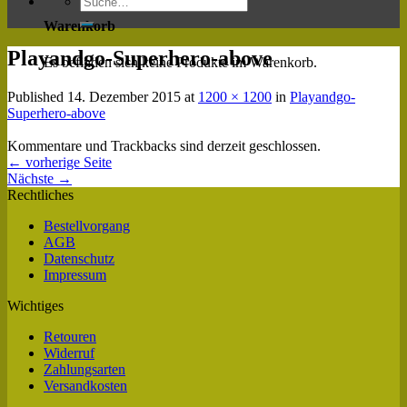
Warenkorb
Playandgo-Superhero-above
Es befinden sich keine Produkte im Warenkorb.
Published
14. Dezember 2015
at
1200 × 1200
in
Playandgo-
Superhero-above
Kommentare und Trackbacks sind derzeit geschlossen.
←
vorherige Seite
Nächste
→
Rechtliches
Bestellvorgang
AGB
Datenschutz
Impressum
Wichtiges
Retouren
Widerruf
Zahlungsarten
Versandkosten