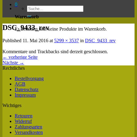
0
Warenkorb
DSC_9433_rev
Es befinden sich keine Produkte im Warenkorb.
Published
11. Mai 2016
at
5299 × 3537
in
DSC_9433_rev
Kommentare und Trackbacks sind derzeit geschlossen.
←
vorherige Seite
Nächste
→
Rechtliches
Bestellvorgang
AGB
Datenschutz
Impressum
Wichtiges
Retouren
Widerruf
Zahlungsarten
Versandkosten