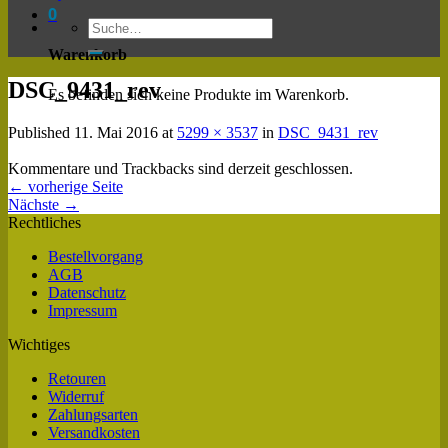
0
Warenkorb
DSC_9431_rev
Es befinden sich keine Produkte im Warenkorb.
Published
11. Mai 2016
at
5299 × 3537
in
DSC_9431_rev
Kommentare und Trackbacks sind derzeit geschlossen.
←
vorherige Seite
Nächste
→
Rechtliches
Bestellvorgang
AGB
Datenschutz
Impressum
Wichtiges
Retouren
Widerruf
Zahlungsarten
Versandkosten