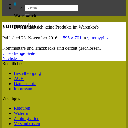
0
Warenkorb
yummyplus
Es befinden sich keine Produkte im Warenkorb.
Published
23. November 2016
at
595 × 701
in
yummyplus
Kommentare und Trackbacks sind derzeit geschlossen.
←
vorherige Seite
Nächste
→
Rechtliches
Bestellvorgang
AGB
Datenschutz
Impressum
Wichtiges
Retouren
Widerruf
Zahlungsarten
Versandkosten