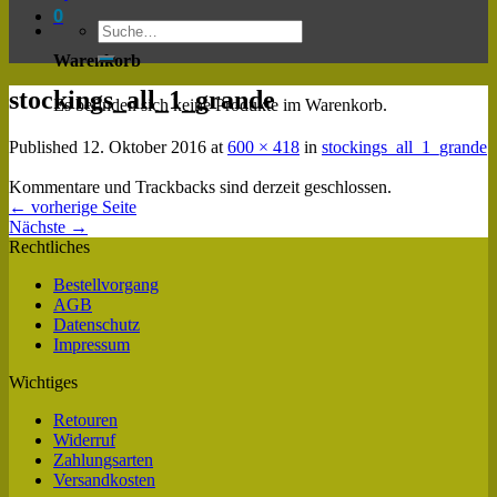
0
Warenkorb
stockings_all_1_grande
Es befinden sich keine Produkte im Warenkorb.
Published
12. Oktober 2016
at
600 × 418
in
stockings_all_1_grande
Kommentare und Trackbacks sind derzeit geschlossen.
←
vorherige Seite
Nächste
→
Rechtliches
Bestellvorgang
AGB
Datenschutz
Impressum
Wichtiges
Retouren
Widerruf
Zahlungsarten
Versandkosten