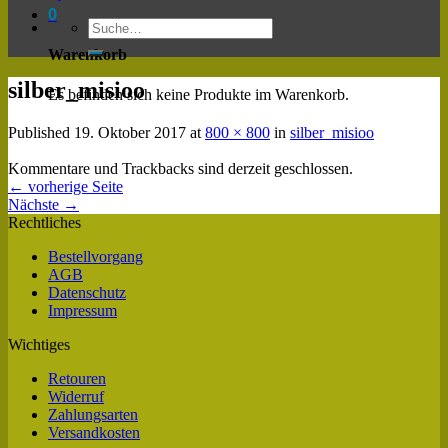
0
Warenkorb
silber_misioo
Es befinden sich keine Produkte im Warenkorb.
Published
19. Oktober 2017
at
800 × 800
in
silber_misioo
Kommentare und Trackbacks sind derzeit geschlossen.
←
vorherige Seite
Nächste
→
Rechtliches
Bestellvorgang
AGB
Datenschutz
Impressum
Wichtiges
Retouren
Widerruf
Zahlungsarten
Versandkosten