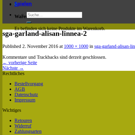
Spielen
0
Warenkorb
Es befinden sich keine Produkte im Warenkorb.
sga-garland-alisan-linnea-2
Published
2. November 2016
at
1000 × 1000
in
sga-garland-alisan-li
Kommentare und Trackbacks sind derzeit geschlossen.
←
vorherige Seite
Nächste
→
Rechtliches
Bestellvorgang
AGB
Datenschutz
Impressum
Wichtiges
Retouren
Widerruf
Zahlungsarten