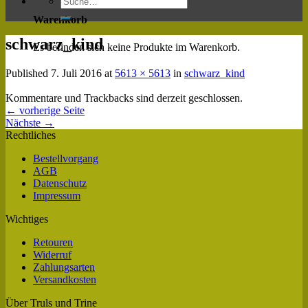
Warenkorb
schwarz_kind
Es befinden sich keine Produkte im Warenkorb.
Published
7. Juli 2016
at
5613 × 5613
in
schwarz_kind
Kommentare und Trackbacks sind derzeit geschlossen.
←
vorherige Seite
Nächste
→
Rechtliches
Bestellvorgang
AGB
Datenschutz
Impressum
Wichtiges
Retouren
Widerruf
Zahlungsarten
Versandkosten
Über Truls und Trine