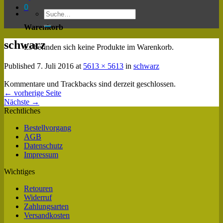
0
Warenkorb
schwarz
Es befinden sich keine Produkte im Warenkorb.
Published
7. Juli 2016
at
5613 × 5613
in
schwarz
Kommentare und Trackbacks sind derzeit geschlossen.
←
vorherige Seite
Nächste
→
Rechtliches
Bestellvorgang
AGB
Datenschutz
Impressum
Wichtiges
Retouren
Widerruf
Zahlungsarten
Versandkosten