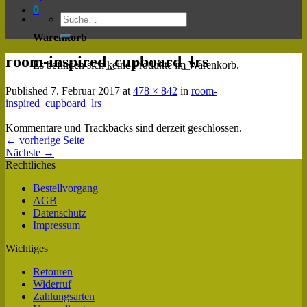
0
Warenkorb
room-inspired_cupboard_lrs
Es befinden sich keine Produkte im Warenkorb.
Published
7. Februar 2017
at
478 × 842
in
room-
inspired_cupboard_lrs
Kommentare und Trackbacks sind derzeit geschlossen.
←
vorherige Seite
Nächste
→
Rechtliches
Bestellvorgang
AGB
Datenschutz
Impressum
Wichtiges
Retouren
Widerruf
Zahlungsarten