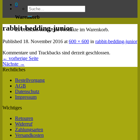
0
Warenkorb
rabbit-bedding-junior
Es befinden sich keine Produkte im Warenkorb.
Published
18. November 2016
at
600 × 600
in
rabbit-bedding-junior
Kommentare und Trackbacks sind derzeit geschlossen.
←
vorherige Seite
Nächste
→
Rechtliches
Bestellvorgang
AGB
Datenschutz
Impressum
Wichtiges
Retouren
Widerruf
Zahlungsarten
Versandkosten