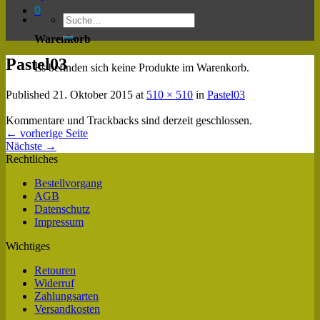
0
Warenkorb
Pastel03
Es befinden sich keine Produkte im Warenkorb.
Published
21. Oktober 2015
at
510 × 510
in
Pastel03
Kommentare und Trackbacks sind derzeit geschlossen.
←
vorherige Seite
Nächste
→
Rechtliches
Bestellvorgang
AGB
Datenschutz
Impressum
Wichtiges
Retouren
Widerruf
Zahlungsarten
Versandkosten