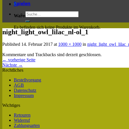
Spielen
0
Warenkorb
Es befinden sich keine Produkte im Warenkorb.
night_light_owl_lilac_nl-ol_1
Published
14. Februar 2017
at
1000 × 1000
in
night_light_owl_lilac_
Kommentare und Trackbacks sind derzeit geschlossen.
←
vorherige Seite
Nächste
→
Rechtliches
Bestellvorgang
AGB
Datenschutz
Impressum
Wichtiges
Retouren
Widerruf
Zahlungsarten