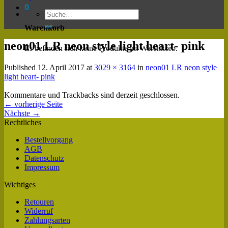
0
Warenkorb
neon01 LR neon style light heart- pink
Es befinden sich keine Produkte im Warenkorb.
Published
12. April 2017
at
3029 × 3164
in
neon01 LR neon style
light heart- pink
Kommentare und Trackbacks sind derzeit geschlossen.
←
vorherige Seite
Nächste
→
Rechtliches
Bestellvorgang
AGB
Datenschutz
Impressum
Wichtiges
Retouren
Widerruf
Zahlungsarten