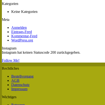
Kategorien
Keine Kategorien
Meta
Anmelden
Eintrags-Feed
Kommentar-Feed
WordPress.org
Instagram
Instagram hat keinen Statuscode 200 zurückgegeben.
Follow Me!
Rechtliches
Bestellvorgang
AGB
Datenschutz
Impressum
Wichtiges
Retouren