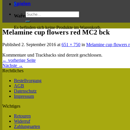
Spielen
0
Warenkorb
Es befinden sich keine Produkte im Warenkorb.
Melamine cup flowers red MC2 bck
Published
2. September 2016
at
651 × 750
in
Melamine cup flowers 
Kommentare und Trackbacks sind derzeit geschlossen.
←
vorherige Seite
Nächste
→
Rechtliches
Bestellvorgang
AGB
Datenschutz
Impressum
Wichtiges
Retouren
Widerruf
Zahlungsarten