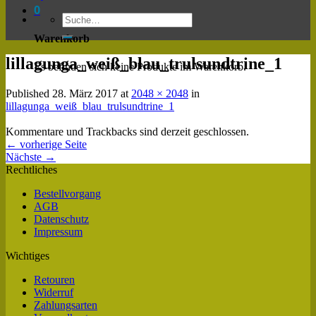
0
Warenkorb
lillagunga_weiß_blau_trulsundtrine_1
Es befinden sich keine Produkte im Warenkorb.
Published
28. März 2017
at
2048 × 2048
in
lillagunga_weiß_blau_trulsundtrine_1
Kommentare und Trackbacks sind derzeit geschlossen.
←
vorherige Seite
Nächste
→
Rechtliches
Bestellvorgang
AGB
Datenschutz
Impressum
Wichtiges
Retouren
Widerruf
Zahlungsarten