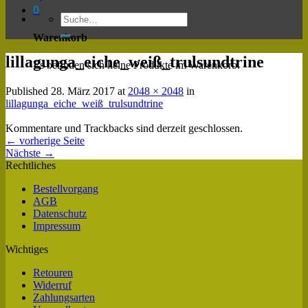
0
Warenkorb
lillagunga_eiche_weiß_trulsundtrine
Es befinden sich keine Produkte im Warenkorb.
Published
28. März 2017
at
2048 × 2048
in
lillagunga_eiche_weiß_trulsundtrine
Kommentare und Trackbacks sind derzeit geschlossen.
←
vorherige Seite
Nächste
→
Rechtliches
Bestellvorgang
AGB
Datenschutz
Impressum
Wichtiges
Retouren
Widerruf
Zahlungsarten