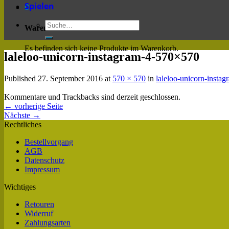
Spielen
0
Warenkorb
Es befinden sich keine Produkte im Warenkorb.
laleloo-unicorn-instagram-4-570×570
Published
27. September 2016
at
570 × 570
in
laleloo-unicorn-insta
Kommentare und Trackbacks sind derzeit geschlossen.
←
vorherige Seite
Nächste
→
Rechtliches
Bestellvorgang
AGB
Datenschutz
Impressum
Wichtiges
Retouren
Widerruf
Zahlungsarten