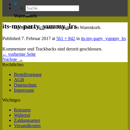
0
Warenkorb
its-my-party_yummy_lrs
Es befinden sich keine Produkte im Warenkorb.
Published
7. Februar 2017
at
561 × 842
in
its-my-party_yummy_lrs
Kommentare und Trackbacks sind derzeit geschlossen.
←
vorherige Seite
Nächste
→
Rechtliches
Bestellvorgang
AGB
Datenschutz
Impressum
Wichtiges
Retouren
Widerruf
Zahlungsarten
Versandkosten