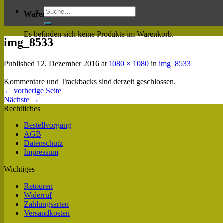
Warenkorb
Es befinden sich keine Produkte im Warenkorb.
img_8533
Published
12. Dezember 2016
at
1080 × 1080
in
img_8533
Kommentare und Trackbacks sind derzeit geschlossen.
←
vorherige Seite
Nächste
→
Rechtliches
Bestellvorgang
AGB
Datenschutz
Impressum
Wichtiges
Retouren
Widerruf
Zahlungsarten
Versandkosten