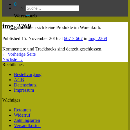
0
Warenkorb
img_2269
Es befinden sich keine Produkte im Warenkorb.
Published
15. November 2016
at
667 × 667
in
img_2269
Kommentare und Trackbacks sind derzeit geschlossen.
←
vorherige Seite
Nächste
→
Rechtliches
Bestellvorgang
AGB
Datenschutz
Impressum
Wichtiges
Retouren
Widerruf
Zahlungsarten
Versandkosten