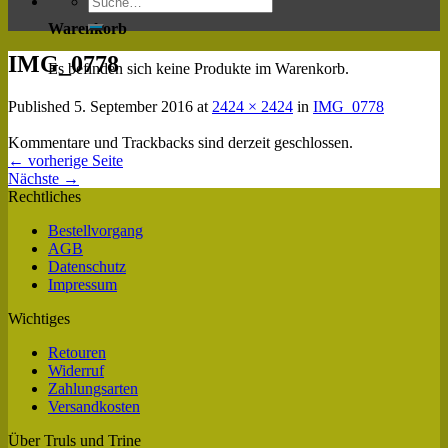
Warenkorb
IMG_0778
Es befinden sich keine Produkte im Warenkorb.
Published
5. September 2016
at
2424 × 2424
in
IMG_0778
Kommentare und Trackbacks sind derzeit geschlossen.
←
vorherige Seite
Nächste
→
Rechtliches
Bestellvorgang
AGB
Datenschutz
Impressum
Wichtiges
Retouren
Widerruf
Zahlungsarten
Versandkosten
Über Truls und Trine