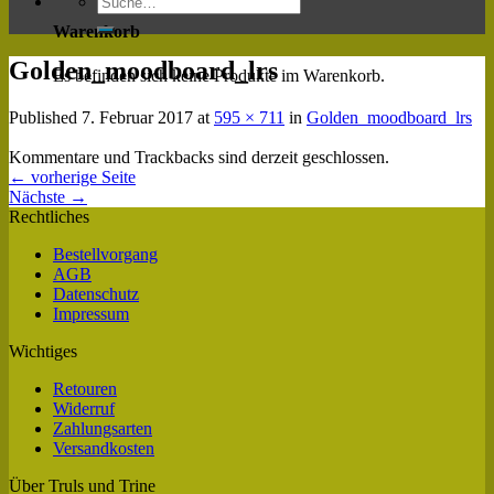
Warenkorb
Golden_moodboard_lrs
Es befinden sich keine Produkte im Warenkorb.
Published
7. Februar 2017
at
595 × 711
in
Golden_moodboard_lrs
Kommentare und Trackbacks sind derzeit geschlossen.
←
vorherige Seite
Nächste
→
Rechtliches
Bestellvorgang
AGB
Datenschutz
Impressum
Wichtiges
Retouren
Widerruf
Zahlungsarten
Versandkosten
Über Truls und Trine