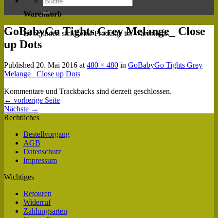
Warenkorb
GoBabyGo Tights Grey Melange_ Close
Es befinden sich keine Produkte im Warenkorb.
up Dots
Published
20. Mai 2016
at
480 × 480
in
GoBabyGo Tights Grey
Melange_ Close up Dots
Kommentare und Trackbacks sind derzeit geschlossen.
←
vorherige Seite
Nächste
→
Rechtliches
Bestellvorgang
AGB
Datenschutz
Impressum
Wichtiges
Retouren
Widerruf
Zahlungsarten