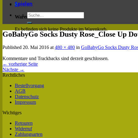
Spielen
0
Warenkorb
Es befinden sich keine Produkte im Warenkorb.
GoBabyGo Socks Dusty Rose_Close Up Do
Published
20. Mai 2016
at
480 × 480
in
GoBabyGo Socks Dusty Ros
Kommentare und Trackbacks sind derzeit geschlossen.
←
vorherige Seite
Nächste
→
Rechtliches
Bestellvorgang
AGB
Datenschutz
Impressum
Wichtiges
Retouren
Widerruf
Zahlungsarten