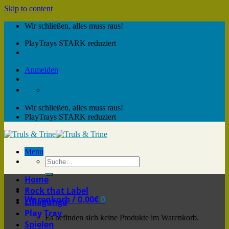
Skip to content
Wir schließen, alles muss raus!
PlayTrays STARK reduziert
Anmelden
Wir schließen, alles muss raus!
PlayTrays STARK reduziert
Menu
Home
Rock that Label
Warenkorb /
0,00
€
0
Lillagunga
Play Tray
Es befinden sich keine Produkte im Warenkorb.
Spielen