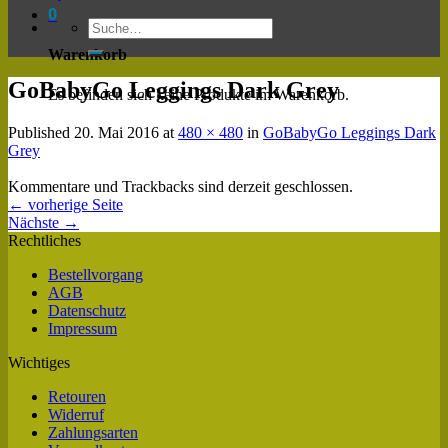
0
Warenkorb
GoBabyGo Leggings Dark Grey
Es befinden sich keine Produkte im Warenkorb.
Published
20. Mai 2016
at
480 × 480
in
GoBabyGo Leggings Dark
Grey
Kommentare und Trackbacks sind derzeit geschlossen.
←
vorherige Seite
Nächste
→
Rechtliches
Bestellvorgang
AGB
Datenschutz
Impressum
Wichtiges
Retouren
Widerruf
Zahlungsarten