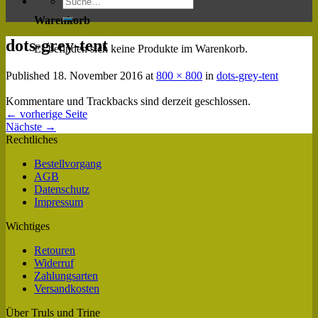
Warenkorb
dots-grey-tent
Es befinden sich keine Produkte im Warenkorb.
Published
18. November 2016
at
800 × 800
in
dots-grey-tent
Kommentare und Trackbacks sind derzeit geschlossen.
←
vorherige Seite
Nächste
→
Rechtliches
Bestellvorgang
AGB
Datenschutz
Impressum
Wichtiges
Retouren
Widerruf
Zahlungsarten
Versandkosten
Über Truls und Trine