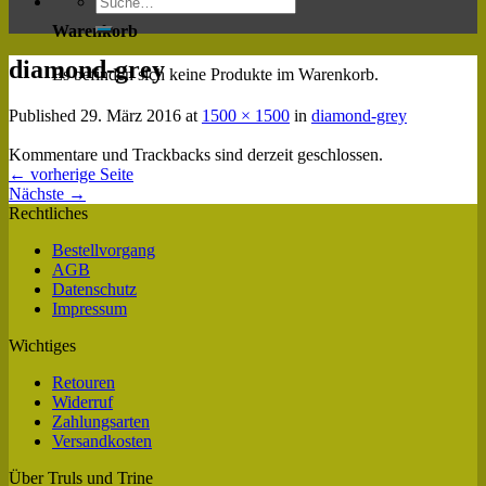
Warenkorb
diamond-grey
Es befinden sich keine Produkte im Warenkorb.
Published
29. März 2016
at
1500 × 1500
in
diamond-grey
Kommentare und Trackbacks sind derzeit geschlossen.
←
vorherige Seite
Nächste
→
Rechtliches
Bestellvorgang
AGB
Datenschutz
Impressum
Wichtiges
Retouren
Widerruf
Zahlungsarten
Versandkosten
Über Truls und Trine