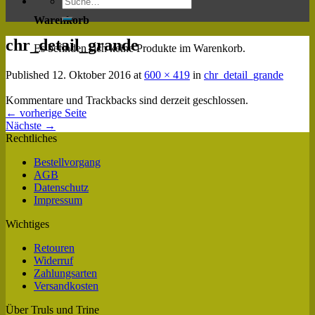
Warenkorb
chr_detail_grande
Es befinden sich keine Produkte im Warenkorb.
Published
12. Oktober 2016
at
600 × 419
in
chr_detail_grande
Kommentare und Trackbacks sind derzeit geschlossen.
←
vorherige Seite
Nächste
→
Rechtliches
Bestellvorgang
AGB
Datenschutz
Impressum
Wichtiges
Retouren
Widerruf
Zahlungsarten
Versandkosten
Über Truls und Trine