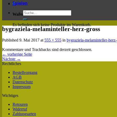
Spielen
0
Warenkorb
Es befinden sich keine Produkte im Warenkorb.
bygraziela-melaminteller-herz-gross
Published
9. Mai 2017
at
555 × 555
in
bygraziela-melaminteller-herz-
Kommentare und Trackbacks sind derzeit geschlossen.
←
vorherige Seite
Nächste
→
Rechtliches
Bestellvorgang
AGB
Datenschutz
Impressum
Wichtiges
Retouren
Widerruf
Zahlungsarten