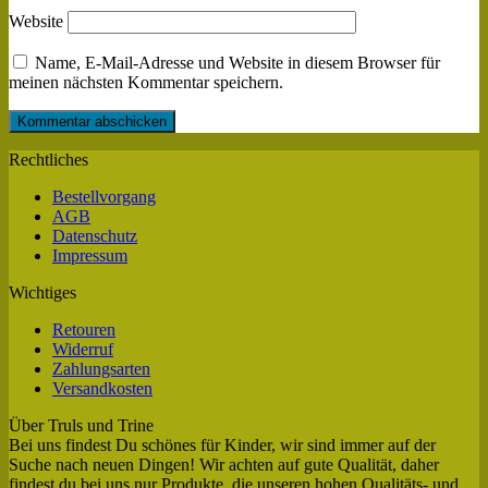
Website
Name, E-Mail-Adresse und Website in diesem Browser für
meinen nächsten Kommentar speichern.
Rechtliches
Bestellvorgang
AGB
Datenschutz
Impressum
Wichtiges
Retouren
Widerruf
Zahlungsarten
Versandkosten
Über Truls und Trine
Bei uns findest Du schönes für Kinder, wir sind immer auf der
Suche nach neuen Dingen! Wir achten auf gute Qualität, daher
findest du bei uns nur Produkte, die unseren hohen Qualitäts- und