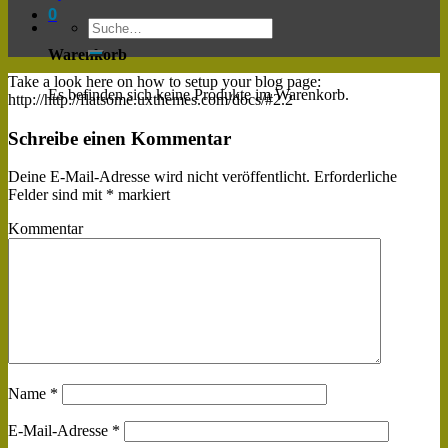
0
Warenkorb
Take a look here on how to setup your blog page:
Es befinden sich keine Produkte im Warenkorb.
http://http://flatsome.uxthemes.com/docs/#2.2
Schreibe einen Kommentar
Deine E-Mail-Adresse wird nicht veröffentlicht.
Erforderliche
Felder sind mit
*
markiert
Kommentar
Name
*
E-Mail-Adresse
*