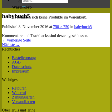
Warenkorb
babybuch5
Es befinden sich keine Produkte im Warenkorb.
Published
8. November 2016
at
750 × 750
in
babybuch5
Kommentare und Trackbacks sind derzeit geschlossen.
←
vorherige Seite
Nächste
→
Rechtliches
Bestellvorgang
AGB
Datenschutz
Impressum
Wichtiges
Retouren
Widerruf
Zahlungsarten
Versandkosten
Über Truls und Trine