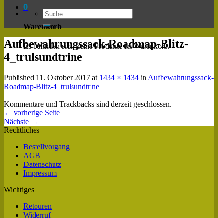
0
Warenkorb
Aufbewahrungssack-Roadmap-Blitz-
Es befinden sich keine Produkte im Warenkorb.
4_trulsundtrine
Published
11. Oktober 2017
at
1434 × 1434
in
Aufbewahrungssack-
Roadmap-Blitz-4_trulsundtrine
Kommentare und Trackbacks sind derzeit geschlossen.
←
vorherige Seite
Nächste
→
Rechtliches
Bestellvorgang
AGB
Datenschutz
Impressum
Wichtiges
Retouren
Widerruf