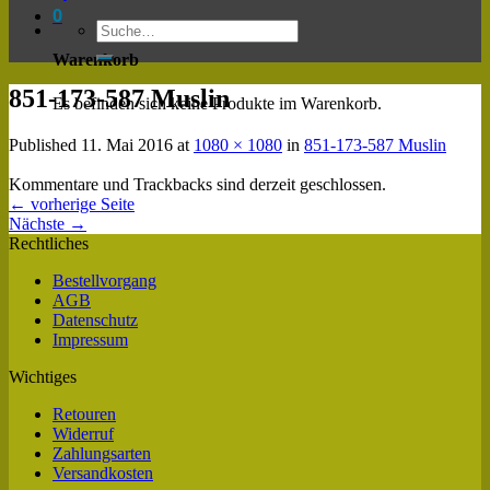
0
Warenkorb
851-173-587 Muslin
Es befinden sich keine Produkte im Warenkorb.
Published
11. Mai 2016
at
1080 × 1080
in
851-173-587 Muslin
Kommentare und Trackbacks sind derzeit geschlossen.
←
vorherige Seite
Nächste
→
Rechtliches
Bestellvorgang
AGB
Datenschutz
Impressum
Wichtiges
Retouren
Widerruf
Zahlungsarten
Versandkosten