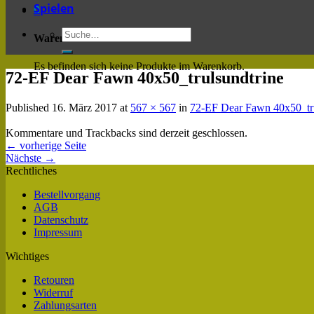
Spielen
0
Warenkorb
Es befinden sich keine Produkte im Warenkorb.
72-EF Dear Fawn 40x50_trulsundtrine
Published
16. März 2017
at
567 × 567
in
72-EF Dear Fawn 40x50_tru
Kommentare und Trackbacks sind derzeit geschlossen.
←
vorherige Seite
Nächste
→
Rechtliches
Bestellvorgang
AGB
Datenschutz
Impressum
Wichtiges
Retouren
Widerruf
Zahlungsarten