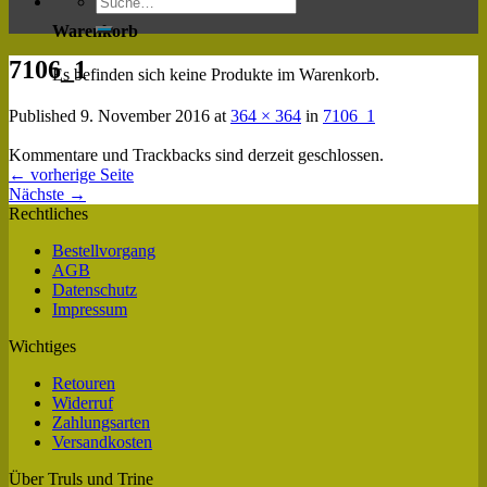
Warenkorb
7106_1
Es befinden sich keine Produkte im Warenkorb.
Published
9. November 2016
at
364 × 364
in
7106_1
Kommentare und Trackbacks sind derzeit geschlossen.
←
vorherige Seite
Nächste
→
Rechtliches
Bestellvorgang
AGB
Datenschutz
Impressum
Wichtiges
Retouren
Widerruf
Zahlungsarten
Versandkosten
Über Truls und Trine