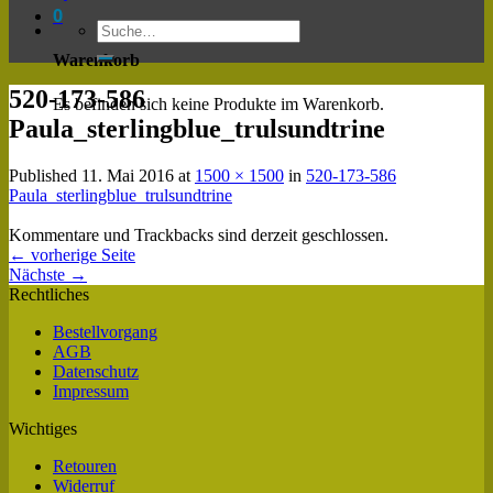
0
Warenkorb
520-173-586
Es befinden sich keine Produkte im Warenkorb.
Paula_sterlingblue_trulsundtrine
Published
11. Mai 2016
at
1500 × 1500
in
520-173-586
Paula_sterlingblue_trulsundtrine
Kommentare und Trackbacks sind derzeit geschlossen.
←
vorherige Seite
Nächste
→
Rechtliches
Bestellvorgang
AGB
Datenschutz
Impressum
Wichtiges
Retouren
Widerruf