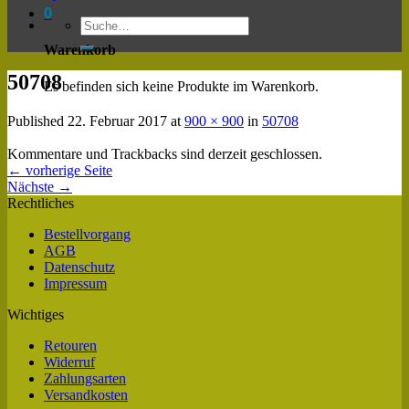
0
Warenkorb
50708
Es befinden sich keine Produkte im Warenkorb.
Published
22. Februar 2017
at
900 × 900
in
50708
Kommentare und Trackbacks sind derzeit geschlossen.
←
vorherige Seite
Nächste
→
Rechtliches
Bestellvorgang
AGB
Datenschutz
Impressum
Wichtiges
Retouren
Widerruf
Zahlungsarten
Versandkosten