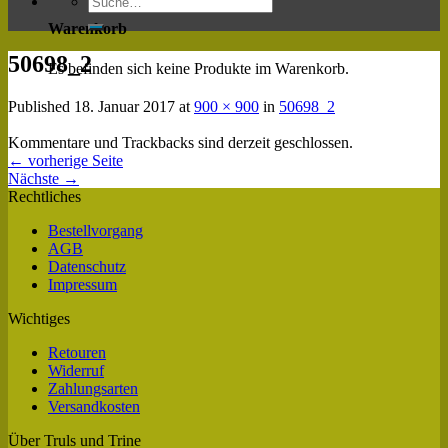
Warenkorb
50698_2
Es befinden sich keine Produkte im Warenkorb.
Published
18. Januar 2017
at
900 × 900
in
50698_2
Kommentare und Trackbacks sind derzeit geschlossen.
←
vorherige Seite
Nächste
→
Rechtliches
Bestellvorgang
AGB
Datenschutz
Impressum
Wichtiges
Retouren
Widerruf
Zahlungsarten
Versandkosten
Über Truls und Trine