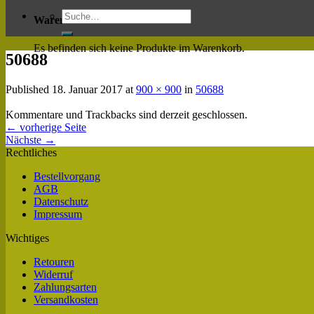
Warenkorb
Es befinden sich keine Produkte im Warenkorb.
50688
Published
18. Januar 2017
at
900 × 900
in
50688
Kommentare und Trackbacks sind derzeit geschlossen.
←
vorherige Seite
Nächste
→
Rechtliches
Bestellvorgang
AGB
Datenschutz
Impressum
Wichtiges
Retouren
Widerruf
Zahlungsarten
Versandkosten