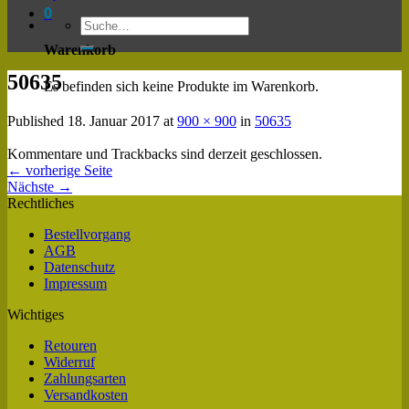
0
Warenkorb
50635
Es befinden sich keine Produkte im Warenkorb.
Published
18. Januar 2017
at
900 × 900
in
50635
Kommentare und Trackbacks sind derzeit geschlossen.
←
vorherige Seite
Nächste
→
Rechtliches
Bestellvorgang
AGB
Datenschutz
Impressum
Wichtiges
Retouren
Widerruf
Zahlungsarten
Versandkosten