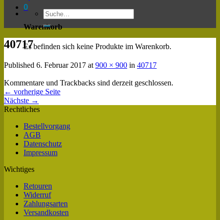
0
Warenkorb
40717
Es befinden sich keine Produkte im Warenkorb.
Published
6. Februar 2017
at
900 × 900
in
40717
Kommentare und Trackbacks sind derzeit geschlossen.
←
vorherige Seite
Nächste
→
Rechtliches
Bestellvorgang
AGB
Datenschutz
Impressum
Wichtiges
Retouren
Widerruf
Zahlungsarten
Versandkosten