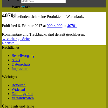
Warenkorb
40701
Es befinden sich keine Produkte im Warenkorb.
Published
6. Februar 2017
at
900 × 900
in
40701
Kommentare und Trackbacks sind derzeit geschlossen.
←
vorherige Seite
Nächste
→
Rechtliches
Bestellvorgang
AGB
Datenschutz
Impressum
Wichtiges
Retouren
Widerruf
Zahlungsarten
Versandkosten
Über Truls und Trine