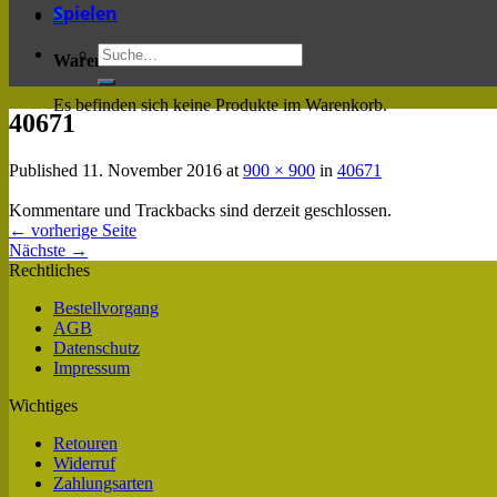
Spielen
0
Warenkorb
Es befinden sich keine Produkte im Warenkorb.
40671
Published
11. November 2016
at
900 × 900
in
40671
Kommentare und Trackbacks sind derzeit geschlossen.
←
vorherige Seite
Nächste
→
Rechtliches
Bestellvorgang
AGB
Datenschutz
Impressum
Wichtiges
Retouren
Widerruf
Zahlungsarten