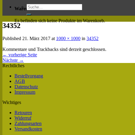
Warenkorb
Es befinden sich keine Produkte im Warenkorb.
34352
Published
21. März 2017
at
1000 × 1000
in
34352
Kommentare und Trackbacks sind derzeit geschlossen.
←
vorherige Seite
Nächste
→
Rechtliches
Bestellvorgang
AGB
Datenschutz
Impressum
Wichtiges
Retouren
Widerruf
Zahlungsarten
Versandkosten