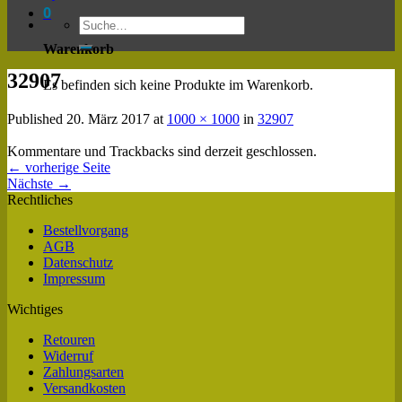
0
Warenkorb
32907
Es befinden sich keine Produkte im Warenkorb.
Published
20. März 2017
at
1000 × 1000
in
32907
Kommentare und Trackbacks sind derzeit geschlossen.
←
vorherige Seite
Nächste
→
Rechtliches
Bestellvorgang
AGB
Datenschutz
Impressum
Wichtiges
Retouren
Widerruf
Zahlungsarten
Versandkosten