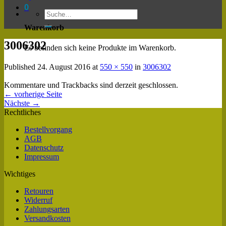
0
Warenkorb
3006302
Es befinden sich keine Produkte im Warenkorb.
Published
24. August 2016
at
550 × 550
in
3006302
Kommentare und Trackbacks sind derzeit geschlossen.
←
vorherige Seite
Nächste
→
Rechtliches
Bestellvorgang
AGB
Datenschutz
Impressum
Wichtiges
Retouren
Widerruf
Zahlungsarten
Versandkosten